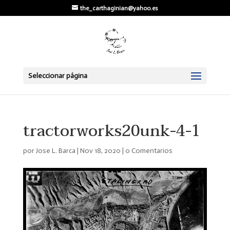
the_carthaginian@yahoo.es
Seleccionar página
tractorworks20unk-4-1
por
Jose L. Barca
|
Nov 18, 2020
|
0 Comentarios