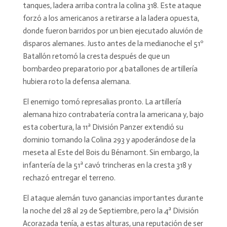
tanques, ladera arriba contra la colina 318. Este ataque
forzó a los americanos a retirarse a la ladera opuesta,
donde fueron barridos por un bien ejecutado aluvión de
disparos alemanes. Justo antes de la medianoche el 51º
Batallón retomó la cresta después de que un
bombardeo preparatorio por 4 batallones de artillería
hubiera roto la defensa alemana.
El enemigo tomó represalias pronto. La artillería
alemana hizo contrabatería contra la americana y, bajo
esta cobertura, la 11ª División Panzer extendió su
dominio tomando la Colina 293 y apoderándose de la
meseta al Este del Bois du Bénamont. Sin embargo, la
infantería de la 51ª cavó trincheras en la cresta 318 y
rechazó entregar el terreno.
El ataque alemán tuvo ganancias importantes durante
la noche del 28 al 29 de Septiembre, pero la 4ª División
Acorazada tenía, a estas alturas, una reputación de ser