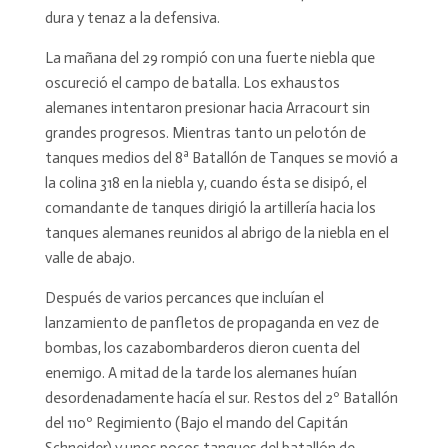
dura y tenaz a la defensiva.
La mañana del 29 rompió con una fuerte niebla que
oscureció el campo de batalla. Los exhaustos
alemanes intentaron presionar hacia Arracourt sin
grandes progresos. Mientras tanto un pelotón de
tanques medios del 8ª Batallón de Tanques se movió a
la colina 318 en la niebla y, cuando ésta se disipó, el
comandante de tanques dirigió la artillería hacia los
tanques alemanes reunidos al abrigo de la niebla en el
valle de abajo.
Después de varios percances que incluían el
lanzamiento de panfletos de propaganda en vez de
bombas, los cazabombarderos dieron cuenta del
enemigo. A mitad de la tarde los alemanes huían
desordenadamente hacía el sur. Restos del 2º Batallón
del 110º Regimiento (Bajo el mando del Capitán
Schneider) y unos pocos tanques del batallón de