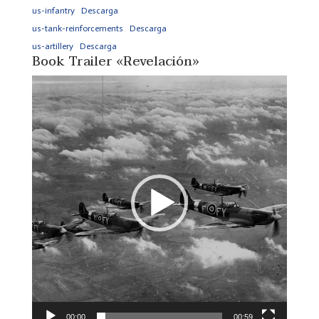
us-infantry
Descarga
us-tank-reinforcements
Descarga
us-artillery
Descarga
Book Trailer «Revelación»
Reproductor
de
vídeo
00:00
00:59