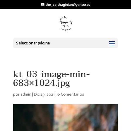
the_carthaginian@yahoo.es
Seleccionar página
kt_03_image-min-
683×1024.jpg
por
admin
|
Dic 29, 2021
|
0 Comentarios