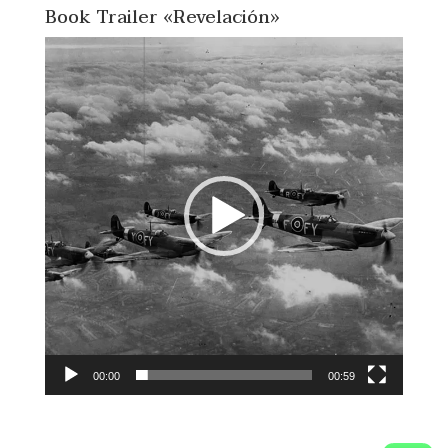
Book Trailer «Revelación»
Reproductor
de
vídeo
00:00
00:59