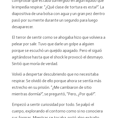
comprobar que estaba sumergido en algún líquido que
le impedía respirar. “¿Qué clase de tortura es esta?”. La
diapositiva de una bolsa con agua y un gran pez dentro
pasó por su mente durante un segundo para luego
desaparecer.
El terror de sentir como se ahogaba hizo que volviera a
pelear por salir. Tuvo que darle un golpe a alguien
porque se escuchó un quejido apagado. Pero el siguió
agitándose hasta que el shock le provocó el desmayo.
Sintió que moría de verdad.
Volvió a despertar descubriendo que no necesitaba
respirar. Se olvidó de ello porque ahora se sentía más
estrecho en su prisión. “¿Me cambiaron de sitio
mientras dormía?”, se preguntó, “Pero, ¿Por qué?”.
Empezó a sentir curiosidad por todo. Se palpó el
cuerpo, explorando el contorno como si no conociera
sus formas. Mientras se tocaba, notó algo extraño.