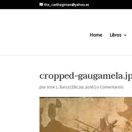
the_carthaginian@yahoo.es
Home
Libros
cropped-gaugamela.j
por
Jose L. Barca
|
Dic 20, 2016
|
0 Comentarios